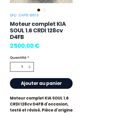
SKU : D4FB-86f3
Moteur complet KIA
SOUL 1.6 CRDI 128cv
D4FB
Prix
2 500,00 €
Quantité
*
Ajouter au panier
Moteur complet KIA SOUL 1.6
CRDI 128cv D4FB
d'occasion,
testé et révisé. Pièce d'origine
constructeur Kia. Cylindrée