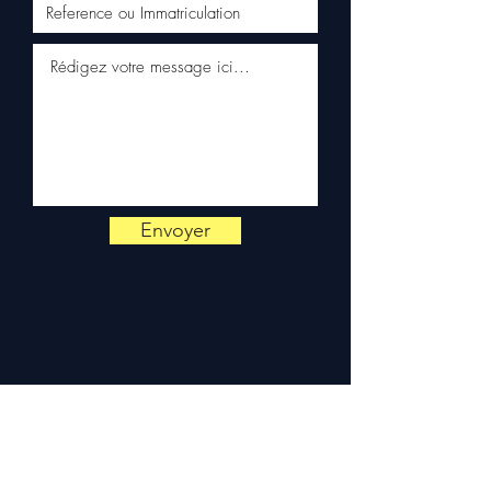
véhicule Peugeot. Notre
équipe technique reste
disponible par WhatsApp au
+33 6 38 71 66 54
pour toute
vérification.
Livraison & garantie :
Expédition en 5 à 7 jours
ouvrés en France
métropolitaine, livraison
gratuite sur palette
Envoyer
sécurisée. Expédition en
Europe (Belgique, Suisse,
Allemagne, Italie, Espagne,
Pays-Bas, Portugal) sur
devis. Garantie 3 mois pièces
— montage par professionnel
obligatoire.
Contact :
📞 +33 6 38 71 66 54
(WhatsApp) — 📧
contact@allomoteur.com