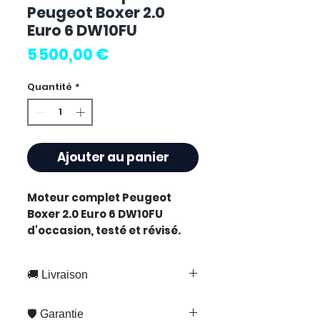
Peugeot Boxer 2.0
Euro 6 DW10FU
Prix
5 500,00 €
Quantité
*
Ajouter au panier
Moteur complet Peugeot
Boxer 2.0 Euro 6 DW10FU
d'occasion, testé et révisé.
Pièce d'origine constructeur
Peugeot. Cylindrée 2.0L.
🚚 Livraison
Caractéristiques techniques
:
Livraison rapide partout en France
Kilométrage :
59 000 km
🛡️ Garantie
et en Europe