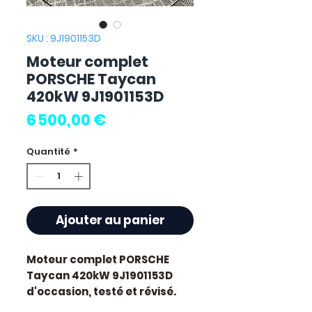
SKU : 9J1901153D
Moteur complet
PORSCHE Taycan
420kW 9J1901153D
Prix
6 500,00 €
Quantité
*
Ajouter au panier
Moteur complet PORSCHE
Taycan 420kW 9J1901153D
d'occasion, testé et révisé.
Pièce d'origine constructeur