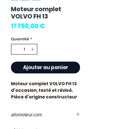
Moteur complet
VOLVO FH 13
Prix
17 750,00 €
Quantité
*
Ajouter au panier
Moteur complet VOLVO FH 13
d'occasion, testé et révisé.
Pièce d'origine constructeur
Volvo.
Caractéristiques techniques
allomoteur.com
:
Kilométrage :
72 000 km
Votre
Destination
de Confiance pour