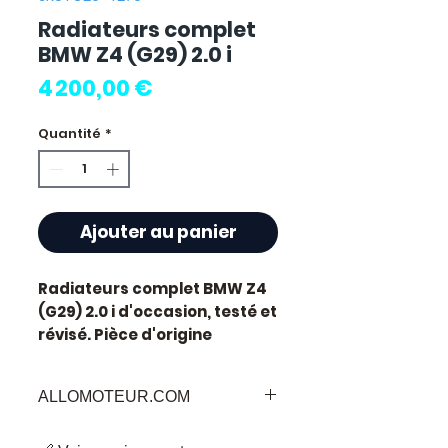
Radiateurs complet
BMW Z4 (G29) 2.0 i
Prix
4 200,00 €
Quantité
*
Ajouter au panier
Radiateurs complet BMW Z4
(G29) 2.0 i
d'occasion, testé et
révisé. Pièce d'origine
constructeur BMW. Cylindrée
2.0L.
ALLOMOTEUR.COM
Caractéristiques techniques
:
Bienvenu sur
Allomoteur.com
, votre