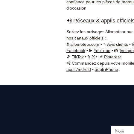
confiance pour les pièces de moteu
d'occasion
📲 Réseaux & applis officiel
Suivez les arrivages Allomoteur sur
nos canaux officiels :
🌐
allomoteur.com
• ⭐
Avis clients
• 
Facebook
• ▶️
YouTube
• 📸
Instag
🎵
TikTok
• 𝕏
X
• 📌
Pinterest
📲 Commandez depuis votre mobile
appli Android
•
appli iPhone