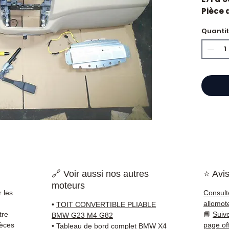
Pièce 
référ
Quanti
Caract
Kilo
Mar
Réfé
État 
ava
Gara
Quand 
BMW ?
ou un 
pièce 
soluti
🔗 Voir aussi nos autres
⭐ Avis
Compat
moteurs
vérifi
 les
Consult
sur vo
allomot
•
TOIT CONVERTIBLE PLIABLE
direct
tre
📘
Suiv
BMW G23 M4 G82
BMW. N
ièces
page of
•
Tableau de bord complet BMW X4