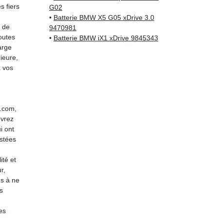
reste 
 fiers
G02
+33 6 3
•
Batterie BMW X5 G05 xDrive 3.0
vérific
s de
9470981
outes
Livrais
•
Batterie BMW iX1 xDrive 9845343
arge
5 à 7 
ieure,
métrop
 vos
sur pa
en Eur
Allema
Bas, P
r.com,
3 mois
evrez
profes
i ont
Contac
stées
(Whats
ité et
conta
r,
s à ne
s
es