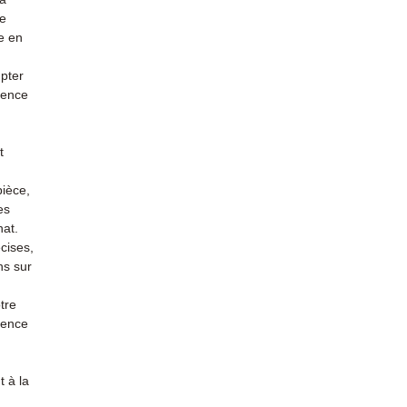
re
e en
mpter
ience
t
pièce,
es
hat.
cises,
ns sur
tre
rience
 à la