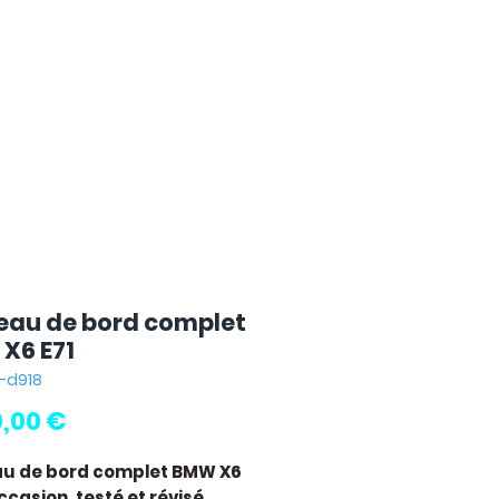
eau de bord complet
X6 E71
1-d918
Prix
0,00 €
au de bord complet BMW X6
ccasion, testé et révisé.