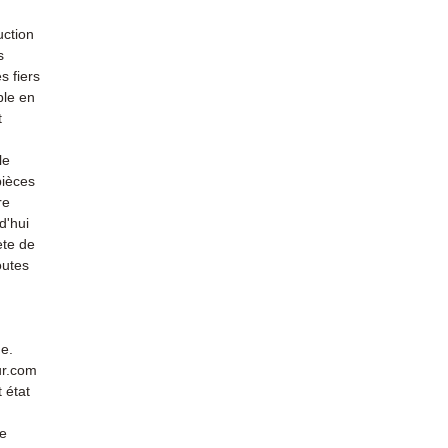
uction
s
s fiers
ble en
t
le
pièces
re
d'hui
ète de
outes
de.
ur.com
 état
de