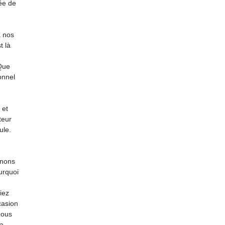
ée de
à nos
t là
 Que
onnel
 et
teur
ule.
enons
urquoi
iez
casion
nous
la