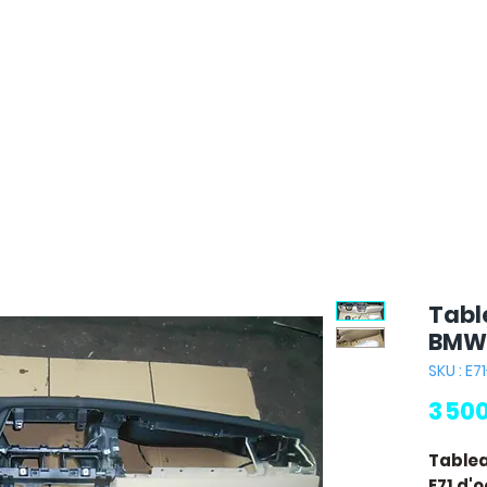
Tabl
BMW 
SKU : E7
3 50
Table
E71
d'o