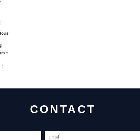
r
s
 tous
📘
ram
•
 :
CONTACT