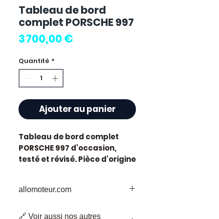
Tableau de bord
complet PORSCHE 997
Prix
3 700,00 €
Quantité
*
Ajouter au panier
Tableau de bord complet
PORSCHE 997
d'occasion,
testé et révisé. Pièce d'origine
constructeur Porsche.
Caractéristiques techniques
allomoteur.com
:
Kilométrage :
74 000 km
Votre
Destination
de Confiance pour
Marque :
Porsche
🔗 Voir aussi nos autres
les Pièces de Moteur d'Occasion