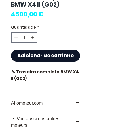
BMW X4 II (G02)
Preço
4500,00 €
Quantidade
*
Adicionar ao carrinho
🔧 Traseira completa BMW X4
II (G02)
Allomoteur.com
⭐ Por que escolher
Allomoteur.com ?
Bem-vindo a
Allomoteur.com
, o Seu
🔗 Voir aussi nos autres
Destino de Confiança para Peças de
Especialista francês em
moteurs
Motor em Segunda Mão