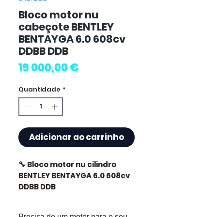
Bloco motor nu
cabeçote BENTLEY
BENTAYGA 6.0 608cv
DDBB DDB
Preço
19 000,00 €
Quantidade
*
Adicionar ao carrinho
🔧 Bloco motor nu cilindro
BENTLEY BENTAYGA 6.0 608cv
DDBB DDB
🏷️ Quilometragem : 47 000 km
Precisa de um motor para o seu