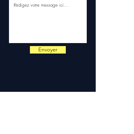
📞
Precisa de um conselho ?
Contacte-nos em
+33 6 38 71
66 54
(WhatsApp disponível)
— Segunda a Sexta, 9h-18h.
Envoyer