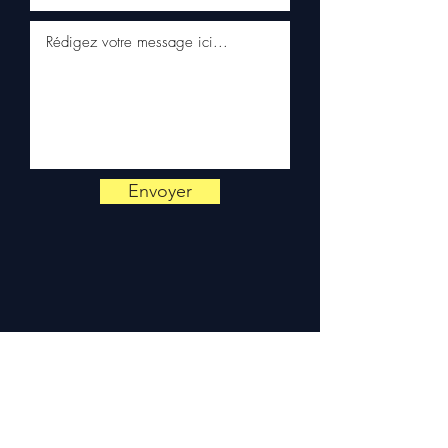
por WhatsApp
📞
Precisa de um conselho ?
Contacte-nos no
+33 6 38 71
66 54
(WhatsApp disponível)
— Segunda a Sexta, 9h-18h.
Envoyer