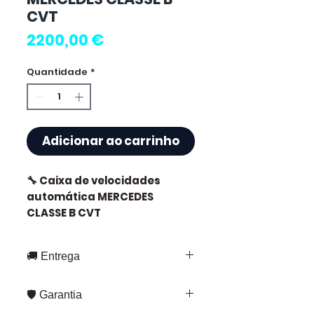
CVT
Preço
2200,00 €
Quantidade
*
Adicionar ao carrinho
🔧 Caixa de velocidades
automática MERCEDES
CLASSE B CVT
🚚 Entrega
⭐ Porquê escolher
Entrega rápida em toda a França e
Allomoteur.com ?
🛡️ Garantia
Europa
Fedex – para envios padrão