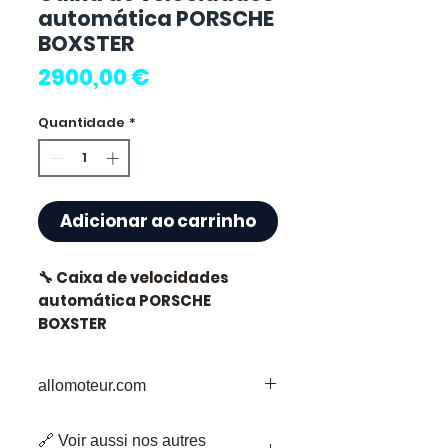
automática PORSCHE
BOXSTER
Preço
2900,00 €
Quantidade
*
Adicionar ao carrinho
🔧 Caixa de velocidades
automática PORSCHE
BOXSTER
allomoteur.com
⭐ Por que escolher
O Seu Destino de Confiança para
Allomoteur.com ?
🔗 Voir aussi nos autres
Peças de Motor em Segunda Mão