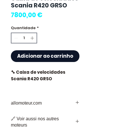
Scania R420 GRSO
Preço
7800,00 €
Quantidade
*
Adicionar ao carrinho
🔧 Caixa de velocidades
Scania R420 GRSO
🏷️ Quilometragem : 150 000
km certificados
allomoteur.com
O Seu Destino de Confiança para
🔗 Voir aussi nos autres
Peças de Motor em Segunda Mão
⭐ Porquê escolher
moteurs
Bem-vindo à Allomoteur.com, o seu