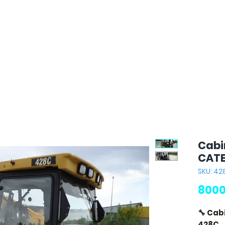
Cabi
CATE
SKU: 42
8000
🔧 Cab
428C