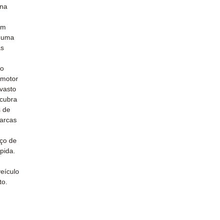
 na
um
o uma
às
do
 motor
vasto
scubra
s de
marcas
iço de
pida.
eículo
to.