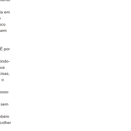
da em
e
sco
 sem
 É por
tindo-
sua
isas,
 o
osso
e sem
ambém
colher