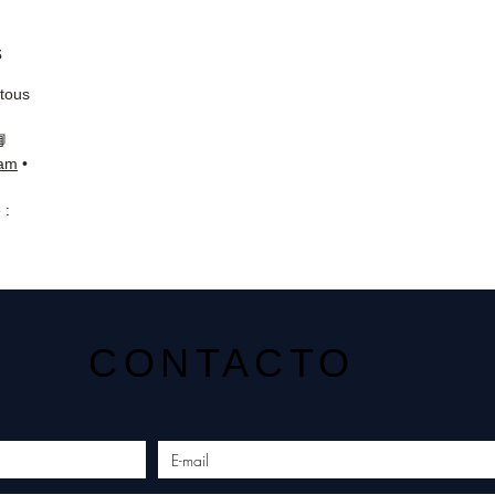
s
 tous
📘
ram
•
 :
CONTACTO