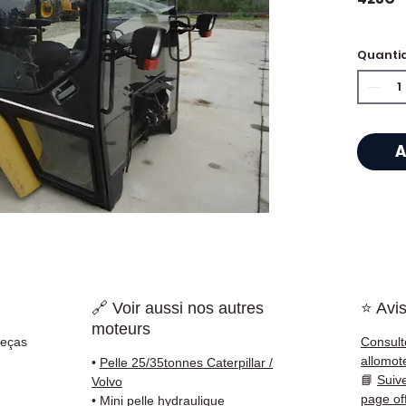
Quanti
⭐ Por 
Allomo
Especi
A
caixas
Allom
catálo
referê
testad
rapid
🇫🇷 e 
🔗 Voir aussi nos autres
⭐ Avis
moteurs
✅ Peça
Peças
Consult
antes 
allomot
•
Pelle 25/35tonnes Caterpillar /
✅ Gara
📘
Suiv
Volvo
✅ Entr
page of
•
Mini pelle hydraulique