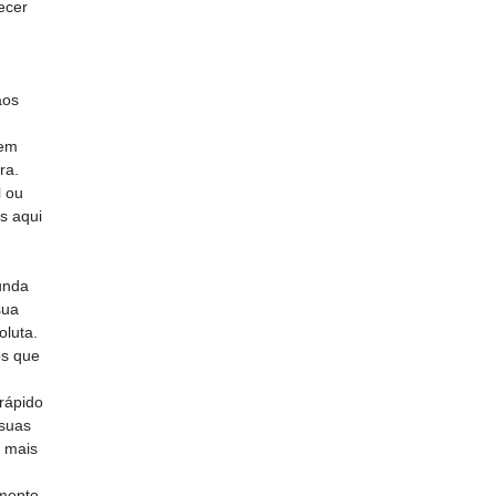
ecer
aos
 em
ra.
l ou
s aqui
unda
sua
oluta.
s que
rápido
 suas
 mais
mento