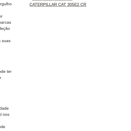
rastre
rgulho
CATERPILLAR CAT 305E2 CR
Kuehne
✅ Serv
or
marcas
Whats
leção
📞
Prec
 suas
Conta
(Whats
a Sext
de ter
e
idade
l nos
s
ode