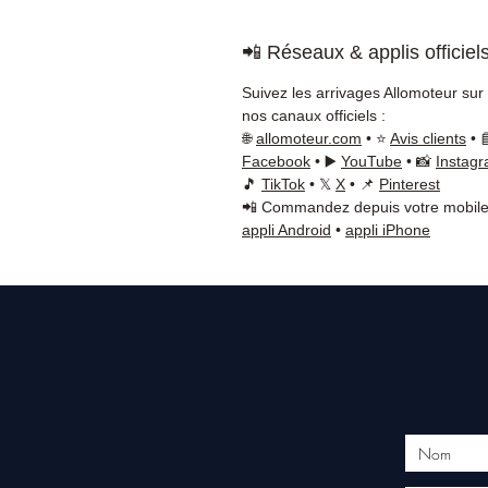
📲 Réseaux & applis officiel
Suivez les arrivages Allomoteur sur
nos canaux officiels :
🌐
allomoteur.com
• ⭐
Avis clients
• 
Facebook
• ▶️
YouTube
• 📸
Instag
🎵
TikTok
• 𝕏
X
• 📌
Pinterest
📲 Commandez depuis votre mobile
appli Android
•
appli iPhone