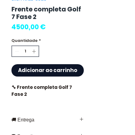
Frente completa Golf
7 Fase 2
Preço
4500,00 €
Quantidade
*
Adicionar ao carrinho
🔧 Frente completa Golf 7
Fase 2
🚚 Entrega
⭐ Porquê escolher
Allomoteur.com ?
Entrega rápida em toda a França e