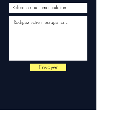
reativo por WhatsApp
📞
Precisa de um conselho ?
Contacte-nos no
+33 6 38 71
66 54
(WhatsApp disponível)
— Segunda a Sexta, 9h-18h.
Envoyer