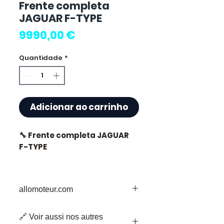
Frente completa
JAGUAR F-TYPE
Preço
9990,00 €
Quantidade
*
Adicionar ao carrinho
🔧 Frente completa JAGUAR
F-TYPE
allomoteur.com
⭐ Por que escolher
Allomoteur.com ?
O Seu Destino de Confiança para
🔗 Voir aussi nos autres
Peças de Motor em Segunda Mão