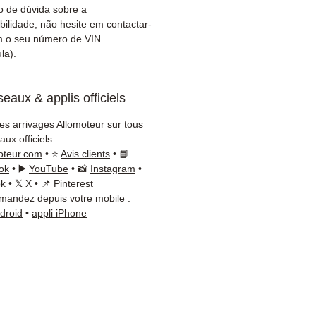
do envio
 de dúvida sobre a
ntia de 3 meses incluída
bilidade, não hesite em contactar-
ega rápida com
m o seu número de VIN
la).
amento (Fedex /
+Nagel / DB Schenker)
iço ao cliente reativo por
eaux & applis officiels
App
les arrivages Allomoteur sur tous
isa de um conselho ?
ux officiels :
cte-nos no
+33 6 38 71 66 54
oteur.com
• ⭐
Avis clients
• 📘
App disponível) — Segunda
ok
• ▶️
YouTube
• 📸
Instagram
•
ok
• 𝕏
X
• 📌
Pinterest
a, 9h-18h.
andez depuis votre mobile :
ndroid
•
appli iPhone