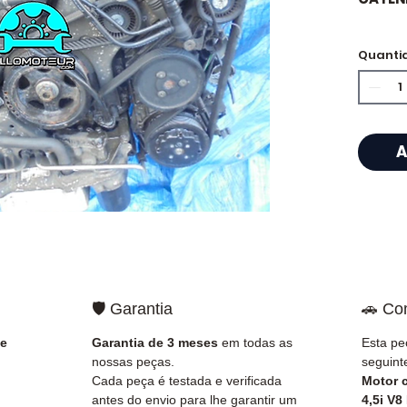
🏷️ Qu
Quanti
certif
⭐ Por 
A
Allomo
Especi
caixas
Allom
catálo
referê
🛡️ Garantia
🚗 Co
testad
rapid
 e
Garantia de 3 meses
em todas as
Esta pe
🇫🇷 e 
nossas peças.
seguint
Cada peça é testada e verificada
Motor 
✅ Peça
antes do envio para lhe garantir um
4,5i V