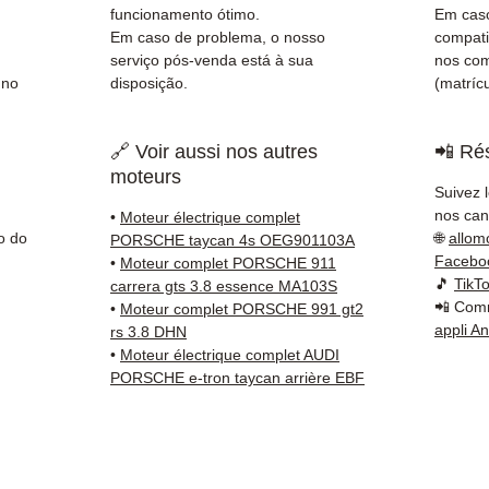
antes 
funcionamento ótimo.
Em caso
✅ Gara
Em caso de problema, o nosso
compati
✅ Entr
serviço pós-venda está à sua
nos co
 no
disposição.
(matrícu
rastre
Kuehne
✅ Serv
🔗 Voir aussi nos autres
📲 Rés
Whats
moteurs
Suivez 
📞
Prec
nos cana
•
Moteur électrique complet
Conta
o do
🌐
allom
PORSCHE taycan 4s OEG901103A
(Whats
Facebo
•
Moteur complet PORSCHE 911
🎵
TikT
a Sext
carrera gts 3.8 essence MA103S
📲 Comm
•
Moteur complet PORSCHE 991 gt2
appli A
rs 3.8 DHN
•
Moteur électrique complet AUDI
PORSCHE e-tron taycan arrière EBF