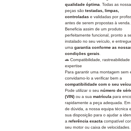
qualidade óptima
. Todas as noss
peças são
testadas, limpas,
controladas
e validadas por profis
antes de serem propostas à venda.
Beneficia assim de um produto
perfeitamente funcional, pronto a s
instalado no seu veículo, e entreg
uma
garantia conforme as nossa
condições gerais
.
🚗 Compatibilidade, rastreabilidade
expertise
Para garantir uma montagem sem e
convidamo-lo a verificar bem a
compatibilidade com o seu veícu
Pode utilizar o seu
número de séri
(VIN)
ou a sua
matrícula
para enco
rapidamente a peça adequada. Em
de dúvida, a nossa equipa técnica 
sua disposição para o ajudar a ident
a
referência exacta
compatível co
seu motor ou caixa de velocidades.