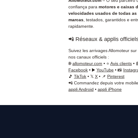
AlloMoteur.com
– O seu parceiro 
confiança para
motores e caixas 
velocidades usados de todas as
marcas
, testados, garantidos e en
rapidamente.
📲 Réseaux & applis officiel
Suivez les arrivages Allomoteur sur
nos canaux officiels :
🌐
allomoteur.com
• ⭐
Avis clients
• 
Facebook
• ▶️
YouTube
• 📸
Instag
🎵
TikTok
• 𝕏
X
• 📌
Pinterest
📲 Commandez depuis votre mobile
appli Android
•
appli iPhone