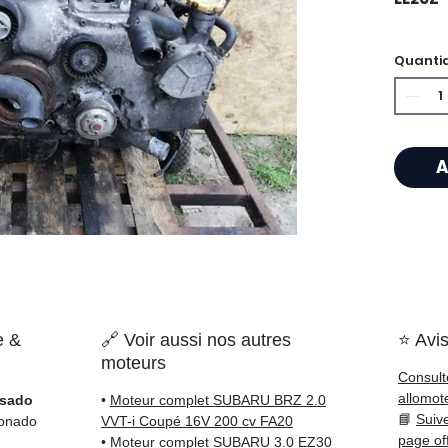
🏷️ Qu
Quanti
certif
⭐ Porq
A
?
Especi
caixas
Allom
catálo
referê
e &
🔗 Voir aussi nos autres
⭐ Avis
testad
moteurs
rapid
Consult
🇫🇷 e 
allomot
usado
•
Moteur complet SUBARU BRZ 2.0
📘
Suiv
ionado
VVT-i Coupé 16V 200 cv FA20
✅ Peça
page of
•
Moteur complet SUBARU 3.0 EZ30