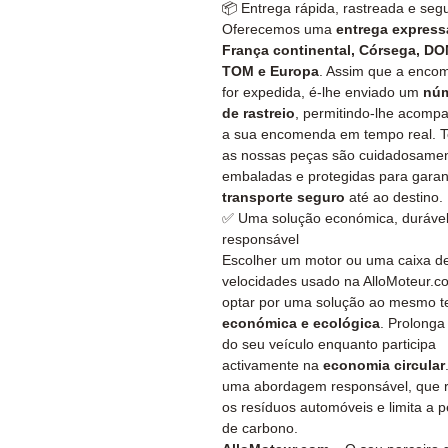
📦 Entrega rápida, rastreada e seg
Oferecemos uma
entrega express
França continental, Córsega, DO
TOM e Europa
. Assim que a enco
for expedida, é-lhe enviado um
nú
de rastreio
, permitindo-lhe acomp
a sua encomenda em tempo real. 
as nossas peças são cuidadosame
embaladas e protegidas para garan
transporte seguro
até ao destino.
✅ Uma solução económica, durável
responsável
Escolher um motor ou uma caixa d
velocidades usado na AlloMoteur.c
optar por uma solução ao mesmo 
económica e ecológica
. Prolonga
do seu veículo enquanto participa
activamente na
economia circular
uma abordagem responsável, que 
os resíduos automóveis e limita a 
de carbono.