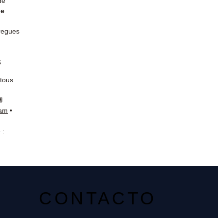
de
de
tregues
s
 tous
📘
ram
•
 :
CONTACTO