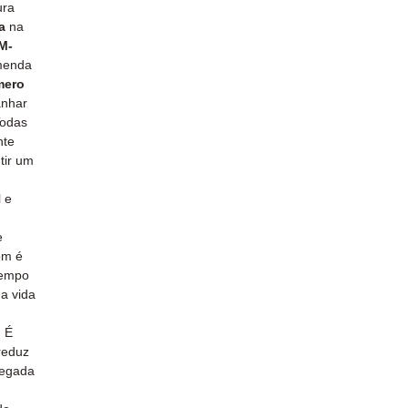
ura
a
na
M-
menda
mero
anhar
Todas
nte
tir um
 e
e
om é
tempo
 a vida
. É
reduz
pegada