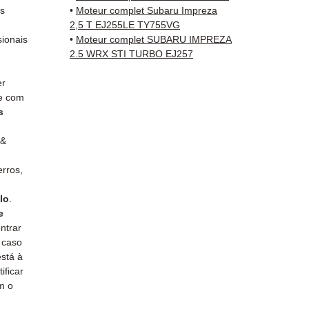
antes 
as
•
Moteur complet Subaru Impreza
✅ Gara
2,5 T EJ255LE TY755VG
✅ Entr
sionais
•
Moteur complet SUBARU IMPREZA
(Fedex
2.5 WRX STI TURBO EJ257
Schenk
er
✅ Aten
ue com
por W
s
📞
Prec
 &
Conta
(Whats
rros,
a Sext
lo
.
e
ntrar
 caso
está à
ificar
m o