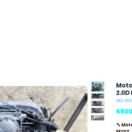
Moto
2.0D
SKU: EE
6900
🔧 Mot
EE20Z