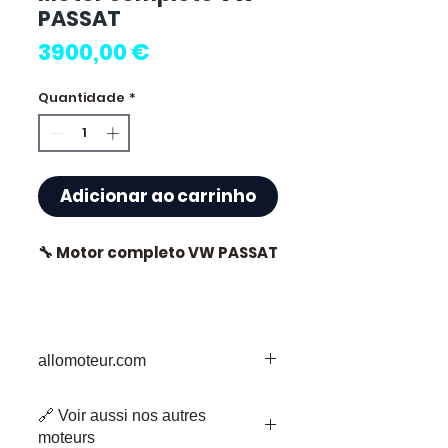
PASSAT
Preço
3900,00 €
Quantidade
*
Adicionar ao carrinho
🔧 Motor completo VW PASSAT
⭐ Porque escolher
allomoteur.com
Allomoteur.com ?
O Seu Destino de Confiança para
Especialista francês em
🔗 Voir aussi nos autres
Peças de Motor em Segunda Mão
motores e caixas de
moteurs
Bem-vindo à Allomoteur.com, o seu