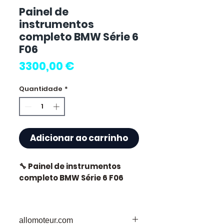
Painel de
instrumentos
completo BMW Série 6
F06
Preço
3300,00 €
Quantidade
*
Adicionar ao carrinho
🔧 Painel de instrumentos
completo BMW Série 6 F06
allomoteur.com
⭐ Porquê escolher