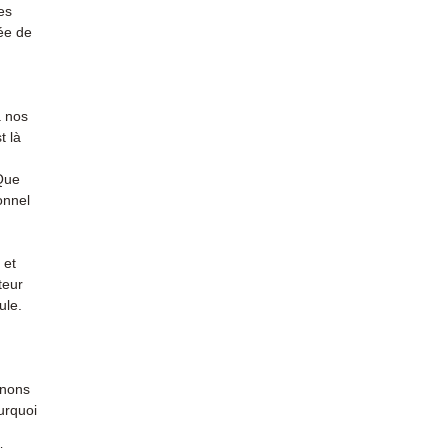
conta
es
ée de
à nos
t là
 Que
onnel
 et
teur
ule.
enons
urquoi