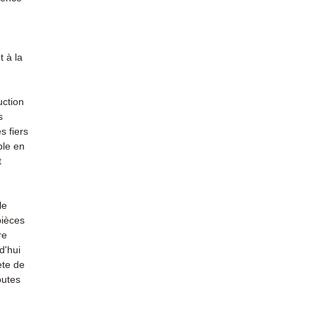
 à la
uction
s
s fiers
ble en
t
le
pièces
re
d'hui
ète de
outes