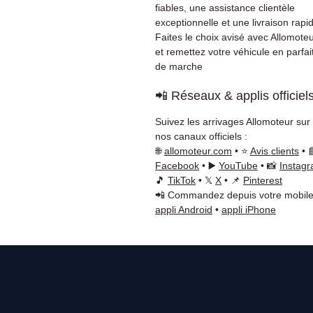
fiables, une assistance clientèle
exceptionnelle et une livraison rapi
Faites le choix avisé avec Allomote
et remettez votre véhicule en parfait
de marche
📲 Réseaux & applis officiel
Suivez les arrivages Allomoteur sur
nos canaux officiels :
🌐
allomoteur.com
• ⭐
Avis clients
• 
Facebook
• ▶️
YouTube
• 📸
Instag
🎵
TikTok
• 𝕏
X
• 📌
Pinterest
📲 Commandez depuis votre mobile
appli Android
•
appli iPhone