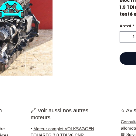
Bloc m
1.9 TDI
testé e
constr
Antal
*
Motori
Caract
Mar
Cyli
Car
État 
ava
Gara
Quand
?
Casse
impor
d'huil
n
🔗 Voir aussi nos autres
⭐ Avis
voyan
moteurs
simple
Consult
supéri
allomot
tre
•
Moteur complet VOLKSWAGEN
standa
📘
Suiv
ièces
TOUAREG 3.0 TDI V6 CNR