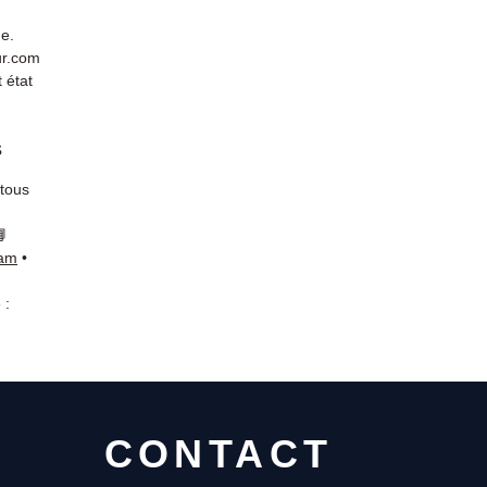
de.
ur.com
 état
s
 tous
📘
ram
•
 :
CONTACT