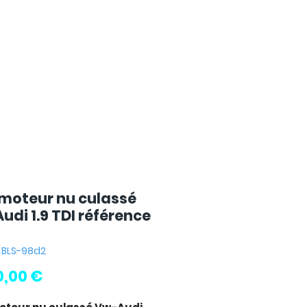
 moteur nu culassé
udi 1.9 TDI référence
: BLS-98d2
Pris
0,00 €