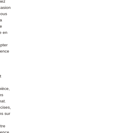
iez
casion
nous
la
re
e en
mpter
ience
t
pièce,
es
hat.
cises,
ns sur
tre
rience