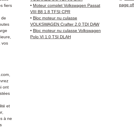
Compat
page of
 fiers
•
Moteur complet Volkswagen Passat
vérifi
VIII B8 1.8 TFSI CPR
sur vo
s de
•
Bloc moteur nu culasse
direct
outes
VOLKSWAGEN Crafter 2.0 TDI DAW
arge
•
Bloc moteur nu culasse Volkswagen
Audi. 
ieure,
Polo VI 1.0 TSI DLAH
reste 
 vos
+33 6 3
vérific
Livrais
5 à 7 
métrop
r.com,
sur pa
evrez
en Eur
i ont
Allema
stées
Bas, P
ité et
3 mois
r,
profes
s à ne
Contac
s
(Whats