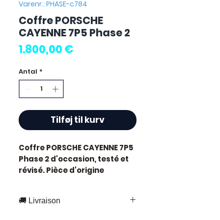
Varenr.: PHASE-c784
Coffre PORSCHE
CAYENNE 7P5 Phase 2
Pris
1.800,00 €
Antal
*
Tilføj til kurv
Coffre PORSCHE CAYENNE 7P5
Phase 2
d'occasion, testé et
révisé. Pièce d'origine
constructeur Porsche.
Caractéristiques techniques
🚚 Livraison
:
Kilométrage :
72 000 km
Livraison rapide partout en France