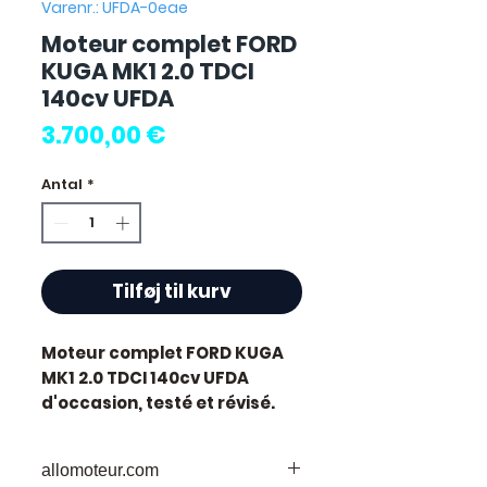
Varenr.: UFDA-0eae
Moteur complet FORD
KUGA MK1 2.0 TDCI
140cv UFDA
Pris
3.700,00 €
Antal
*
Tilføj til kurv
Moteur complet FORD KUGA
MK1 2.0 TDCI 140cv UFDA
d'occasion, testé et révisé.
Pièce d'origine constructeur
Ford. Cylindrée 2.0L
allomoteur.com
développant 140 chevaux.