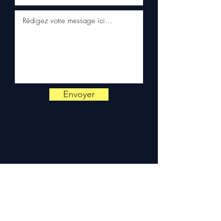
📞
Benötigen Sie einen Rat?
Kontaktieren Sie uns unter
+33 6 38 71 66 54
(WhatsApp
verfügbar) — Montag bis
Freitag, 9:00–18:00 Uhr.
Envoyer