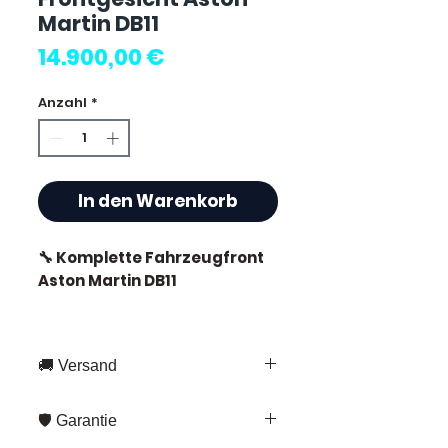
Martin DB11
Preis
14.900,00 €
Anzahl
*
In den Warenkorb
🔧 Komplette Fahrzeugfront
Aston Martin DB11
🚚 Versand
⭐ Warum Allomoteur.com
wählen?
Schnelle Lieferung in ganz
🛡️ Garantie
Frankreich und Europa
Französischer Spezialist für
Fedex – für Standardversand