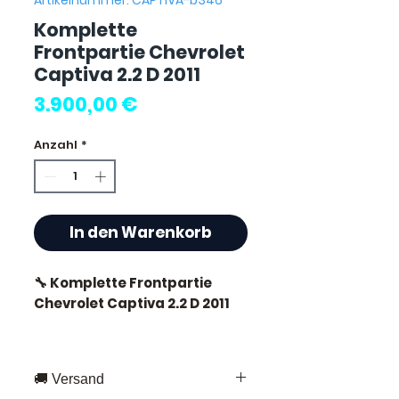
Artikelnummer: CAPTIVA-b346
Komplette
Frontpartie Chevrolet
Captiva 2.2 D 2011
Preis
3.900,00 €
Anzahl
*
In den Warenkorb
🔧 Komplette Frontpartie
Chevrolet Captiva 2.2 D 2011
🚚 Versand
⭐ Warum Allomoteur.com