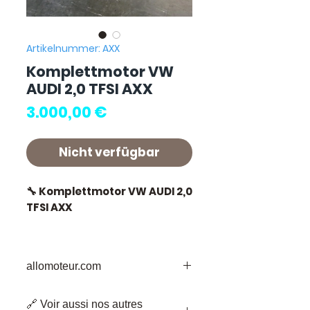
Artikelnummer: AXX
Komplettmotor VW
AUDI 2,0 TFSI AXX
Preis
3.000,00 €
Nicht verfügbar
🔧 Komplettmotor VW AUDI 2,0
TFSI AXX
🏷️ Kilometrage : 69 000 km
zertifiziert
allomoteur.com
Ihr vertrauenswürdiges Ziel für
🔗 Voir aussi nos autres
gebrauchte Motorenteile