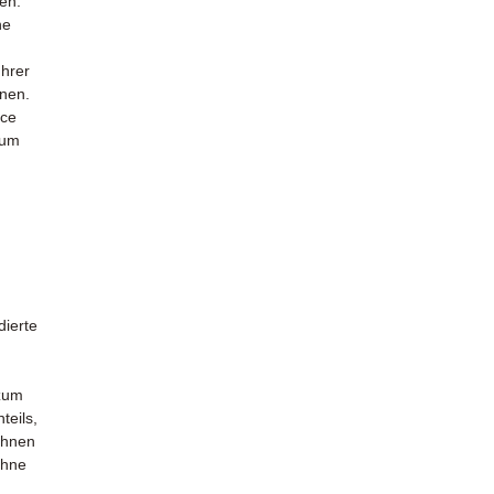
ten.
ne
Ihrer
nnen.
ice
 um
dierte
 zum
teils,
 Ihnen
ohne