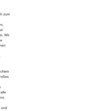
uch zum
en,
ur
i. Wir
te
chen
.
uchten
großes
e
alle
uns,
 und