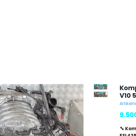
Komp
V10 5
Artikel
9.50
🔧 Kom
FSI 43