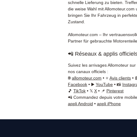
schnelle Lieferung zu bieten. Treffe
die weise Wahl mit Allomoteur.com
bringen Sie Ihr Fahrzeug in perfekt
Zustand.
Allomoteur.com – Ihr vertrauensvoll
Partner für gebrauchte Motorenteile
📲 Réseaux & applis officiel
Suivez les arrivages Allomoteur sur
nos canaux officiels :
🌐
allomoteur.com
• ⭐
Avis clients
• 
Facebook
• ▶️
YouTube
• 📸
Instag
🎵
TikTok
• 𝕏
X
• 📌
Pinterest
📲 Commandez depuis votre mobile
appli Android
•
appli iPhone