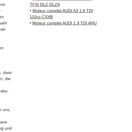
✅ Teil
enn
TFSI DLZ DLZA
und üb
e
•
Moteur complet AUDI A3 1.6 TDI
✅ 3 Mo
en
110cv CXXB
✅ Schn
wahl
•
Moteur complet AUDI 1.9 TDI AHU
 wir
Verfol
Kuehne
✅ Reak
en
Whats
📞
Benö
Kontak
n, dass
38 71 6
n, die
— Mont
rden.
r uns,
sere
ung und