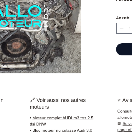
🏷️ Ki
Anzahl
begla
⭐ War
?
Franzö
Motore
Hand b
einen 
Refer
in
🔗 Voir aussi nos autres
⭐ Avis
garant
moteurs
die sch
Consult
🇫🇷 u
allomot
•
Moteur complet AUDI rs3 ttrs 2.5
werde
📘
Suiv
tfsi DNW
page of
•
Bloc moteur nu culasse Audi 3.0