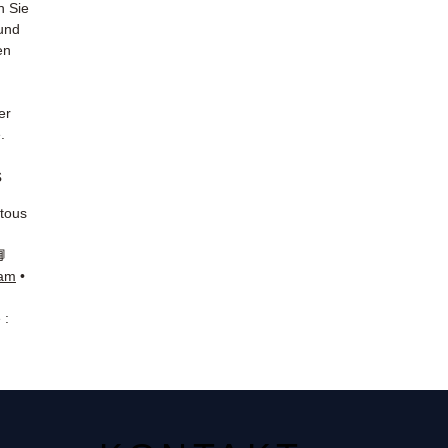
n Sie
 und
en
er
.
s
 tous
📘
ram
•
 :