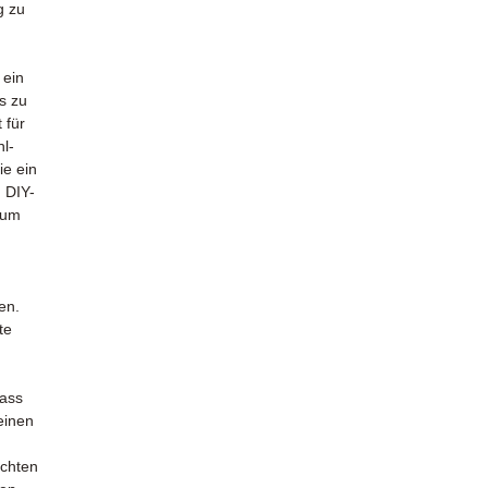
g zu
 ein
s zu
 für
l-
ie ein
 DIY-
, um
en.
te
dass
 einen
uchten