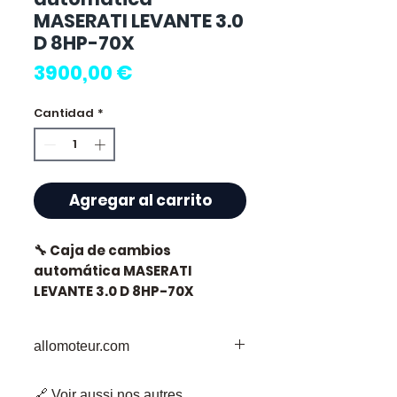
MASERATI LEVANTE 3.0
D 8HP-70X
Precio
3900,00 €
Cantidad
*
Agregar al carrito
🔧 Caja de cambios
automática MASERATI
LEVANTE 3.0 D 8HP-70X
🏷️ Kilometraje : 62 000 km
allomoteur.com
certificados
Allomoteur.com:
Tu Destino de
🔗 Voir aussi nos autres