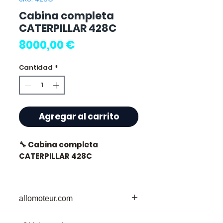
Cabina completa
CATERPILLAR 428C
Precio
8000,00 €
Cantidad
*
Agregar al carrito
🔧 Cabina completa
CATERPILLAR 428C
allomoteur.com
⭐ ¿Por qué elegir
Allomoteur.com ?
Su Destino de Confianza para Piezas