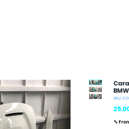
Cara
BMW
SKU: C
25.0
🔧 Fro