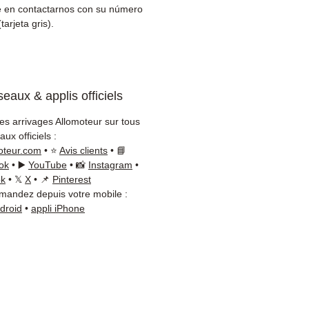
cio al cliente reactivo por
 en contactarnos con su número
App
tarjeta gris).
esita consejo?
ctenos al
+33 6 38 71 66 54
App disponible) — Lunes a
eaux & applis officiels
s, 9h-18h.
les arrivages Allomoteur sur tous
ux officiels :
oteur.com
• ⭐
Avis clients
• 📘
ok
• ▶️
YouTube
• 📸
Instagram
•
ok
• 𝕏
X
• 📌
Pinterest
andez depuis votre mobile :
ndroid
•
appli iPhone