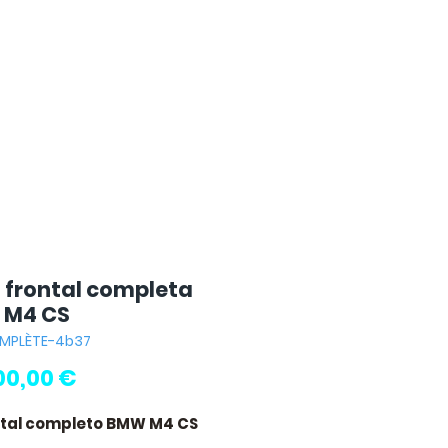
 frontal completa
 M4 CS
OMPLÈTE-4b37
Precio
00,00 €
ntal completo BMW M4 CS