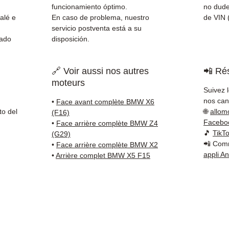
✅ Servi
funcionamiento óptimo.
no dude
Whats
alé e
En caso de problema, nuestro
de VIN (
servicio postventa está a su
nado
disposición.
📞
¿Nec
Contá
(Whats
🔗 Voir aussi nos autres
📲 Rés
Vierne
moteurs
Suivez 
nos cana
•
Face avant complète BMW X6
to del
🌐
allom
(F16)
Facebo
•
Face arrière complète BMW Z4
🎵
TikT
(G29)
📲 Comm
•
Face arrière complète BMW X2
appli A
•
Arrière complet BMW X5 F15