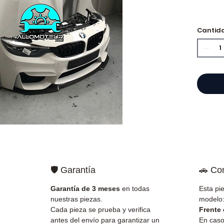
Cantid
⭐ ¿Por
Especi
cajas 
Allom
catál
refere
probad
entre
Francia
✅ Piez
🛡️ Garantía
🚗 Co
antes 
✅ Gara
Garantía de 3 meses
en todas
Esta pi
✅ Entr
nuestras piezas.
modelo
(Fedex
Cada pieza se prueba y verifica
Frente
Schenk
antes del envío para garantizar un
En caso