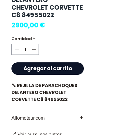
CHEVROLET CORVETTE
C8 84955022
Precio
2900,00 €
Cantidad
*
Agregar al carrito
🔧 REJILLA DE PARACHOQUES
DELANTERO CHEVROLET
CORVETTE C8 84955022
Allomoteur.com
⭐ ¿Por qué elegir
Allomoteur.com: Su Destino de
Allomoteur.com ?
🔗 Voir aussi nos autres