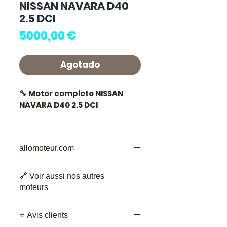
NISSAN NAVARA D40
2.5 DCI
Precio
5000,00 €
Agotado
🔧 Motor completo NISSAN
NAVARA D40 2.5 DCI
🏷️ Kilometraje : 0 km
certificados
allomoteur.com
Su Destino de Confianza para Piezas
🔗 Voir aussi nos autres
de Motor Usadas
⭐ ¿Por qué elegir
moteurs
Bienvenido a Allomoteur.com, su
Allomoteur.com ?
destino de confianza para piezas de
•
Moteur complet NISSAN X-TRAIL
motor usadas. Nos enorgullece ser
⭐ Avis clients
1.7 DCI R9N401
Especialista francés en
su socio de confianza cuando