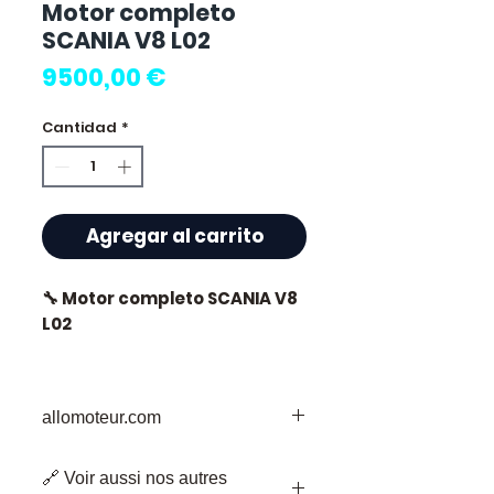
Motor completo
SCANIA V8 L02
Precio
9500,00 €
Cantidad
*
Agregar al carrito
🔧 Motor completo SCANIA V8
L02
allomoteur.com
⭐ ¿Por qué elegir
Allomoteur.com ?
Su Destino de Confianza para Piezas
🔗 Voir aussi nos autres
de Motor Usadas