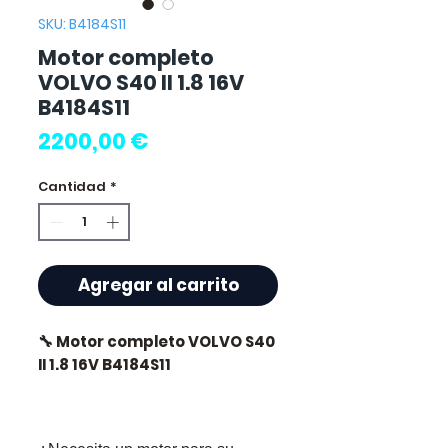
SKU: B4184S11
Motor completo
VOLVO S40 II 1.8 16V
B4184S11
Precio
2200,00 €
Cantidad
*
Agregar al carrito
🔧 Motor completo VOLVO S40
II 1.8 16V B4184S11
🏷️ Kilometraje : 115 000 km
certificados