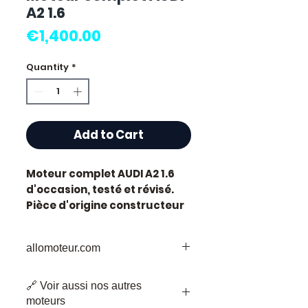
A2 1.6
Price
€1,400.00
Quantity
*
Add to Cart
Moteur complet AUDI A2 1.6
d'occasion, testé et révisé.
Pièce d'origine constructeur
Audi. Cylindrée 1.6L.
Caractéristiques techniques
allomoteur.com
:
Kilométrage :
60 000 km
Votre
Destination
de Confiance pour
Marque :
Audi
🔗 Voir aussi nos autres
les Pièces de Moteur d'Occasion
Cylindrée :
1.6 litres
moteurs
Bienvenue chez Allomoteur.com,