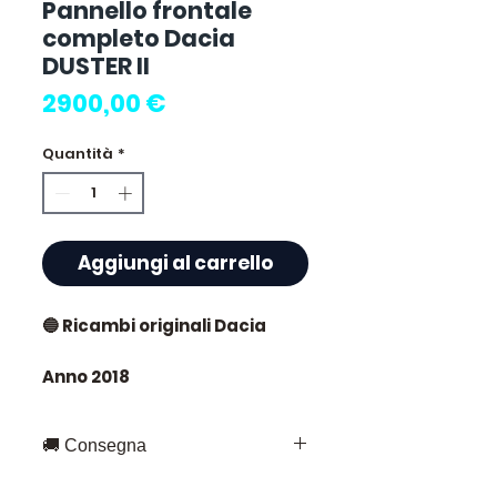
Pannello frontale
completo Dacia
DUSTER II
Prezzo
2900,00 €
Quantità
*
Aggiungi al carrello
🔵 Ricambi originali Dacia
Anno 2018
🔵Completo di radiatori
🚚 Consegna
Consegna rapida in tutta la