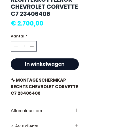
CHEVROLET CORVETTE
C7 23406406
Prijs
€ 2.700,00
Aantal
*
In winkelwagen
🔧 MONTAGE SCHERMKAP
RECHTS CHEVROLET CORVETTE
C7 23406406
Allomoteur.com
⭐ Waarom kiezen voor
Allomoteur.com : Uw Betrouwbare
Allomoteur.com ?
⭐ Avis clients