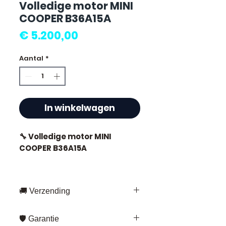
Volledige motor MINI
COOPER B36A15A
Prijs
€ 5.200,00
Aantal
*
In winkelwagen
🔧 Volledige motor MINI
COOPER B36A15A
🚚 Verzending
⭐ Waarom Allomoteur.com
kiezen?
Snelle levering overal in Frankrijk
🛡️ Garantie
en Europa