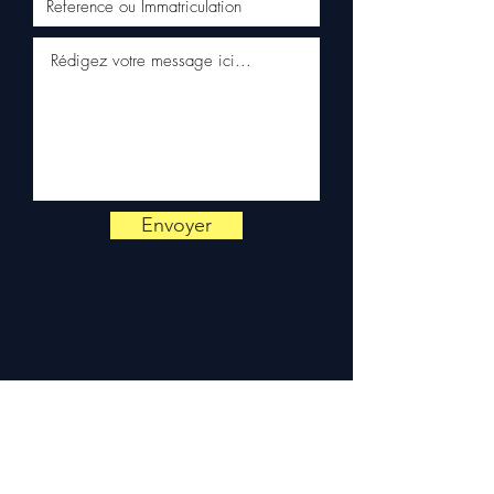
klantenservice via WhatsApp
📞
Advies nodig?
Neem
contact met ons op via
+33 6
38 71 66 54
(WhatsApp
beschikbaar) — Maandag tot
Vrijdag, 9u-18u.
Envoyer