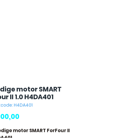
edige motor SMART
ur II 1.0 H4DA401
tcode: H4DA401
Prijs
500,00
ledige motor SMART ForFour II
DA401