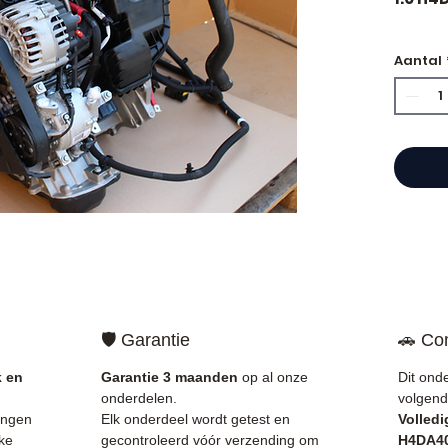
🏷️ Ki
Aantal
gecert
⭐ Waar
Allomo
Franse
motore
Allom
catal
refere
🛡️ Garantie
🚗 Com
gegara
mechan
k en
Garantie 3 maanden
op al onze
Dit ond
Frankri
onderdelen.
volgend
ingen
Elk onderdeel wordt getest en
Volledi
✅ Onde
ke
gecontroleerd vóór verzending om
H4DA4