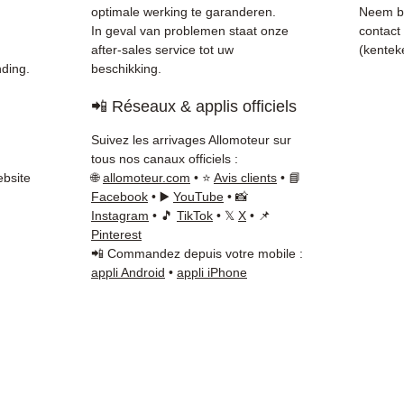
gecont
optimale werking te garanderen.
Neem bij
✅ 3 ma
In geval van problemen staat onze
contact
✅ Snel
after-sales service tot uw
(kentek
ding.
beschikking.
(Fedex
Schenk
📲 Réseaux & applis officiels
✅ Reac
Whats
Suivez les arrivages Allomoteur sur
tous nos canaux officiels :
📞
Beho
ebsite
🌐
allomoteur.com
• ⭐
Avis clients
• 📘
contac
Facebook
• ▶️
YouTube
• 📸
66 54
(
Instagram
• 🎵
TikTok
• 𝕏
X
• 📌
Pinterest
Maanda
📲 Commandez depuis votre mobile :
appli Android
•
appli iPhone