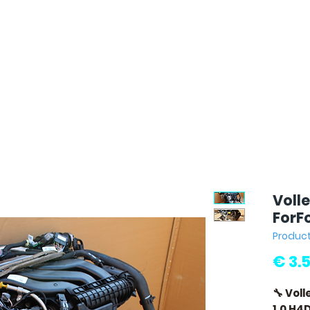
Voll
ForFo
Produc
€ 3.
🔧 Vol
1.0 H4