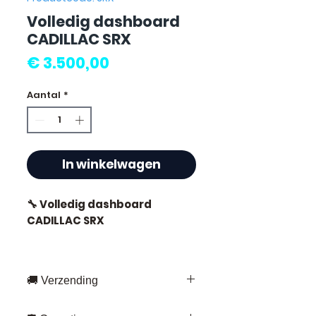
Volledig dashboard
CADILLAC SRX
Prijs
€ 3.500,00
Aantal
*
In winkelwagen
🔧 Volledig dashboard
CADILLAC SRX
🚚 Verzending
⭐ Waarom kiezen voor
Allomoteur.com ?
Snelle levering overal in Frankrijk