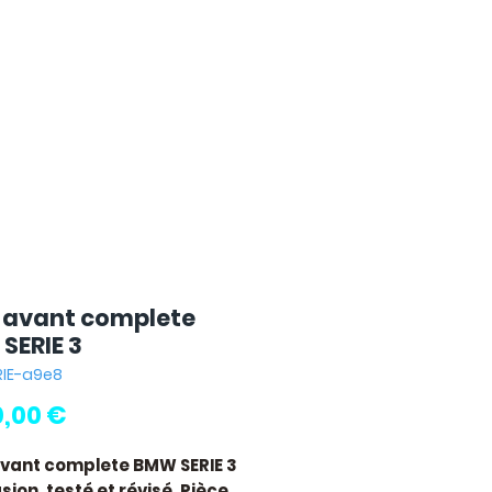
 avant complete
SERIE 3
ERIE-a9e8
Prix
0,00 €
vant complete BMW SERIE 3
ion, testé et révisé. Pièce