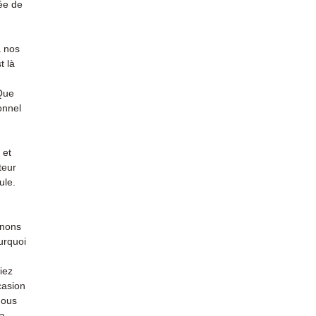
ée de
à nos
t là
 Que
onnel
 et
teur
ule.
enons
urquoi
iez
casion
nous
la