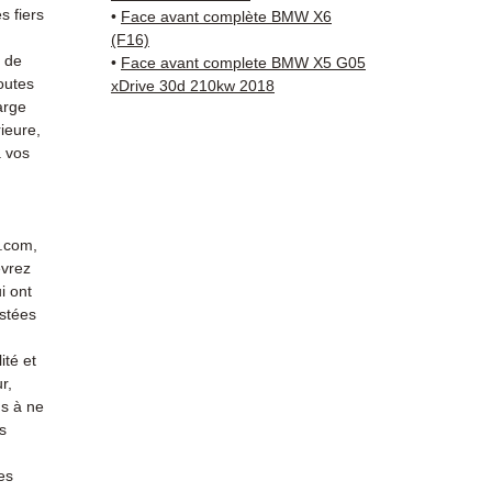
vérific
 fiers
•
Face avant complète BMW X6
Livrais
(F16)
5 à 7 
s de
•
Face avant complete BMW X5 G05
outes
métrop
xDrive 30d 210kw 2018
arge
sur pa
ieure,
en Eur
 vos
Allema
Bas, P
3 mois
profes
r.com,
Contac
evrez
(Whats
i ont
conta
stées
ité et
r,
s à ne
s
es