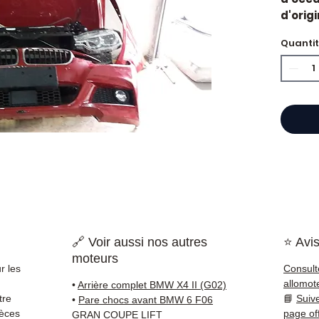
d'orig
Caract
Quanti
Kilo
Mar
État 
ava
Gara
Quand 
BMW ?
ou un 
pièce 
soluti
Compat
vérifi
🔗 Voir aussi nos autres
⭐ Avis
sur vo
moteurs
direct
r les
Consult
BMW. N
allomot
•
Arrière complet BMW X4 II (G02)
reste 
tre
📘
Suiv
•
Pare chocs avant BMW 6 F06
+33 6 3
ièces
page of
GRAN COUPE LIFT