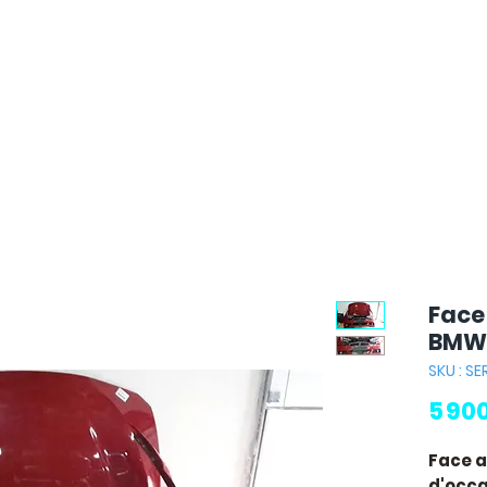
Face
BMW 
SKU : S
5 90
Face a
d'occas