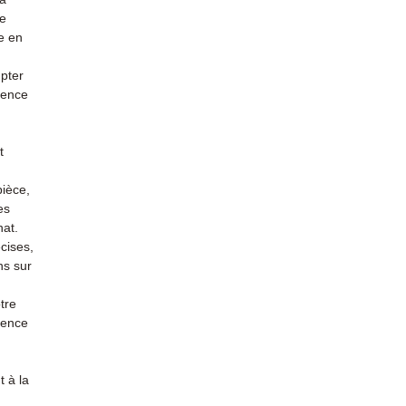
re
e en
mpter
ience
t
pièce,
es
hat.
cises,
ns sur
tre
rience
 à la