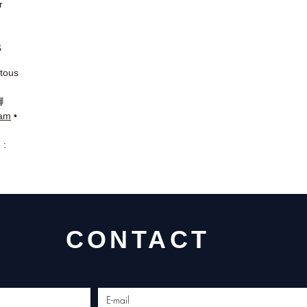
r
s
 tous
📘
ram
•
 :
CONTACT