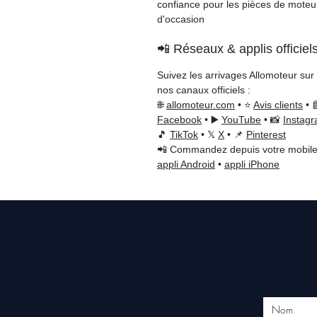
confiance pour les pièces de moteu
d'occasion
📲 Réseaux & applis officiel
Suivez les arrivages Allomoteur sur
nos canaux officiels :
🌐
allomoteur.com
• ⭐
Avis clients
• 
Facebook
• ▶️
YouTube
• 📸
Instag
🎵
TikTok
• 𝕏
X
• 📌
Pinterest
📲 Commandez depuis votre mobile
appli Android
•
appli iPhone