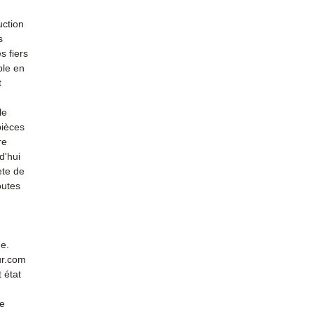
uction
s
s fiers
ble en
t
le
pièces
re
d'hui
ète de
outes
de.
ur.com
 état
de