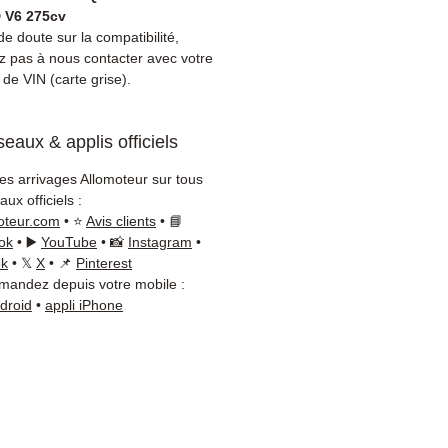
ibilité :
Avant commande,
D V6 275cv
ez la référence de votre pièce
e doute sur la compatibilité,
tre carte grise ou
ez pas à nous contacter avec votre
de VIN (carte grise).
ement sur votre véhicule
ti. Notre équipe technique
disponible par WhatsApp au
eaux & applis officiels
8 71 66 54
pour toute
ation.
les arrivages Allomoteur sur tous
on & garantie :
Expédition en
ux officiels :
jours ouvrés en France
oteur.com
• ⭐
Avis clients
• 📘
olitaine, livraison gratuite
ok
• ▶️
YouTube
• 📸
Instagram
•
ok
• 𝕏
X
• 📌
Pinterest
lette sécurisée. Expédition
andez depuis votre mobile :
ope (Belgique, Suisse,
ndroid
•
appli iPhone
gne, Italie, Espagne, Pays-
ortugal) sur devis. Garantie
 pièces — montage par
sionnel obligatoire.
t :
📞 +33 6 38 71 66 54
App) — 📧