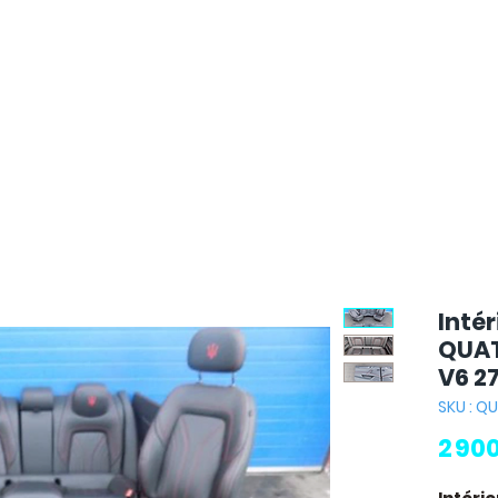
Inté
QUAT
V6 2
SKU : 
2 90