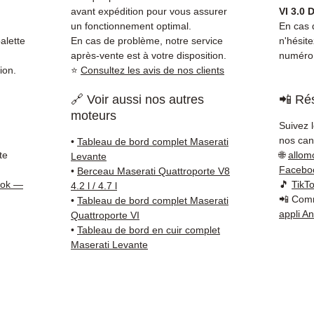
Compat
avant expédition pour vous assurer
VI 3.0 
vérifi
un fonctionnement optimal.
En cas d
sur vo
alette
En cas de problème, notre service
n'hésit
après-vente est à votre disposition.
numéro 
direct
ion.
⭐
Consultez les avis de nos clients
Masera
reste 
🔗 Voir aussi nos autres
📲 Rés
+33 6 3
moteurs
vérific
Suivez 
Livrais
nos cana
•
Tableau de bord complet Maserati
5 à 7 
te
🌐
allom
Levante
métrop
Facebo
•
Berceau Maserati Quattroporte V8
ook —
🎵
TikT
sur pa
4.2 l / 4.7 l
📲 Comm
•
Tableau de bord complet Maserati
en Eur
appli A
Quattroporte VI
Allema
•
Tableau de bord en cuir complet
Bas, P
Maserati Levante
3 mois
profes
Contac
(Whats