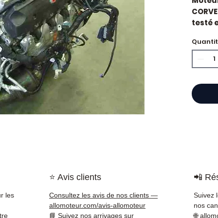
Moteu
CORVET
testé e
constr
Quanti
Caract
Kilo
Mar
État 
ava
Gara
Quand
Chevro
impor
d'huil
voyan
simple
⭐ Avis clients
📲 Rés
supéri
standa
r les
Consultez les avis de nos clients —
Suivez 
Compat
allomoteur.com/avis-allomoteur
nos cana
vérifi
tre
📘
Suivez nos arrivages sur
🌐
allom