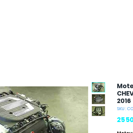
Mote
CHEV
2016
SKU : 
25 5