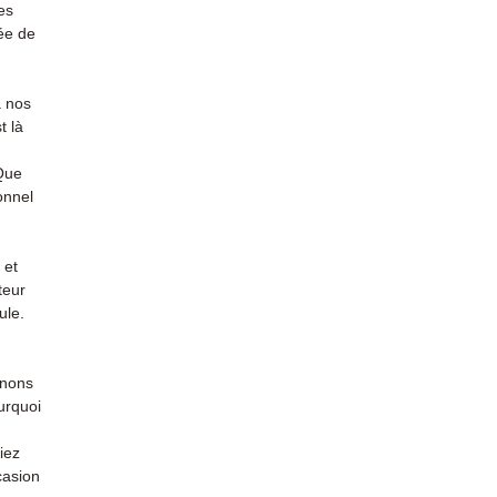
es
ée de
à nos
t là
 Que
onnel
 et
teur
ule.
enons
urquoi
iez
casion