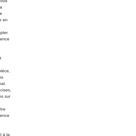
nous
la
re
e en
mpter
ience
t
pièce,
es
hat.
cises,
ns sur
tre
rience
 à la