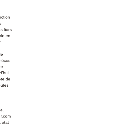
uction
s
s fiers
ble en
t
le
pièces
re
d'hui
ète de
outes
de.
ur.com
 état