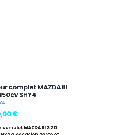
ur complet MAZDA III
D 150cv SHY4
HY4
Prix
0,00 €
 complet MAZDA III 2.2 D
SHY4
d'occasion, testé et