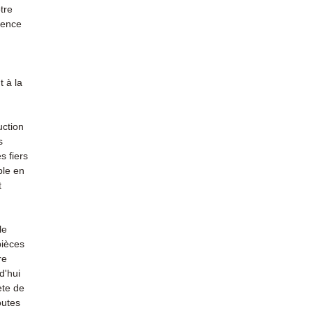
tre
rience
 à la
uction
s
s fiers
ble en
t
le
pièces
re
d'hui
ète de
outes