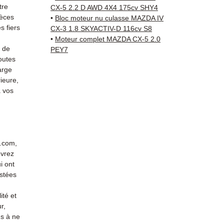
supéri
tre
CX-5 2.2 D AWD 4X4 175cv SHY4
standa
ièces
•
Bloc moteur nu culasse MAZDA IV
Compat
 fiers
CX-3 1.8 SKYACTIV-D 116cv S8
vérifi
•
Moteur complet MAZDA CX-5 2.0
s de
PEY7
sur vo
outes
direct
arge
Mazda.
ieure,
reste 
 vos
+33 6 3
vérific
Livrais
5 à 7 
métrop
r.com,
evrez
sur pa
i ont
en Eur
stées
Allema
Bas, P
ité et
3 mois
r,
profes
s à ne
Contac