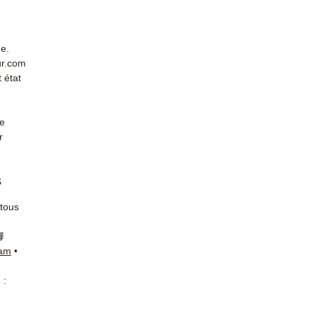
de.
ur.com
 état
de
r
s
 tous
📘
ram
•
 :