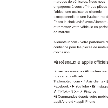
marques de véhicules. Nous nous
engageons à vous offrir des pièces
fiables, une assistance clientèle
exceptionnelle et une livraison rapi
Faites le choix avisé avec Allomote
et remettez votre véhicule en parfait
de marche.
Allomoteur.com - Votre partenaire 
confiance pour les pièces de moteu
d'occasion.
📲 Réseaux & applis officiel
Suivez les arrivages Allomoteur sur
nos canaux officiels :
🌐
allomoteur.com
• ⭐
Avis clients
• 
Facebook
• ▶️
YouTube
• 📸
Instag
🎵
TikTok
• 𝕏
X
• 📌
Pinterest
📲 Commandez depuis votre mobile
appli Android
•
appli iPhone