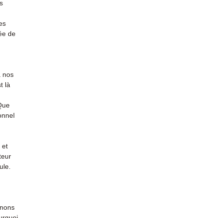
s
(Whats
conta
es
ée de
à nos
t là
 Que
onnel
 et
teur
ule.
enons
urquoi