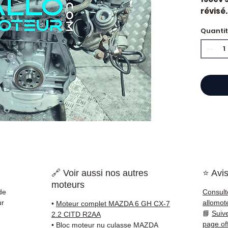
révisé.
constr
Quanti
2.2L d
Motori
Caract
Kilo
Mar
Cyli
Puis
Car
État 
ava
Gara
Quand
🔗 Voir aussi nos autres
⭐ Avis
Mazda
moteurs
impor
de
Consult
d'huil
ur
allomot
•
Moteur complet MAZDA 6 GH CX-7
voyan
📘
Suiv
2.2 CITD R2AA
simple
page of
•
Bloc moteur nu culasse MAZDA