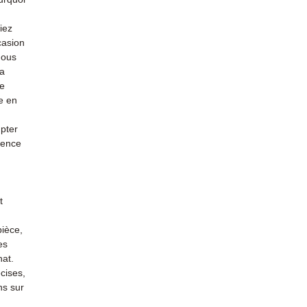
iez
casion
nous
la
re
e en
mpter
ience
t
pièce,
es
hat.
cises,
ns sur