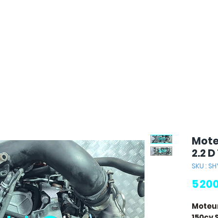
Mote
2.2 
SKU : S
5 20
Moteur
150cv 