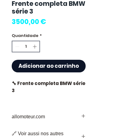
Frente completa BMW
série 3
Preço
3500,00 €
Quantidade
*
Adicionar ao carrinho
🔧 Frente completa BMW série
3
allomoteur.com
⭐ Porquê escolher
Allomoteur.com ?
O Seu Destino de Confiança para
🔗 Voir aussi nos autres
Peças de Motor em Segunda Mão