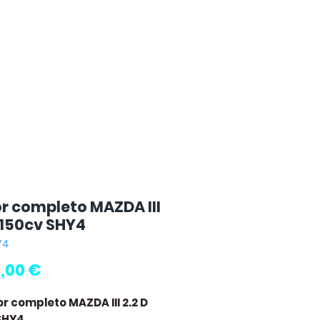
r completo MAZDA III
D 150cv SHY4
Y4
Preço
,00 €
or completo MAZDA III 2.2 D
SHY4