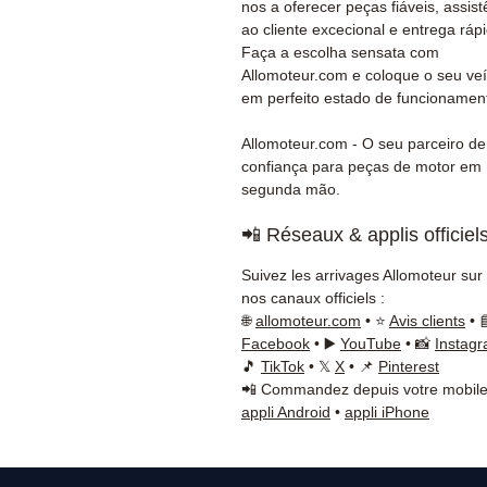
nos a oferecer peças fiáveis, assist
ao cliente excecional e entrega ráp
Faça a escolha sensata com
Allomoteur.com e coloque o seu veí
em perfeito estado de funcionamen
Allomoteur.com - O seu parceiro de
confiança para peças de motor em
segunda mão.
📲 Réseaux & applis officiel
Suivez les arrivages Allomoteur sur
nos canaux officiels :
🌐
allomoteur.com
• ⭐
Avis clients
• 
Facebook
• ▶️
YouTube
• 📸
Instag
🎵
TikTok
• 𝕏
X
• 📌
Pinterest
📲 Commandez depuis votre mobile
appli Android
•
appli iPhone