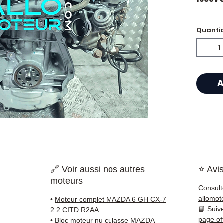
Quanti
⭐ Por 
Allomo
Especi
A
caixas
Allom
catál
referê
testad
rapid
🇫🇷 e 
🔗 Voir aussi nos autres
⭐ Avis
moteurs
✅ Peça
Consult
antes 
allomot
•
Moteur complet MAZDA 6 GH CX-7
✅ Gara
📘
Suiv
2.2 CITD R2AA
✅ Entr
page of
•
Bloc moteur nu culasse MAZDA