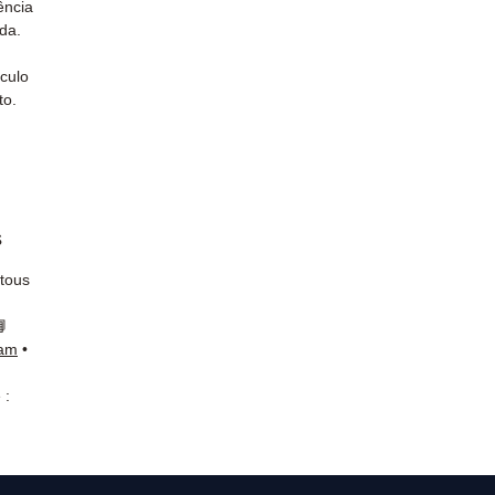
ência
ida.
culo
to.
s
 tous
📘
ram
•
 :