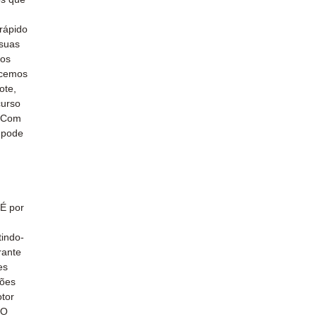
rápido
 suas
nos
ecemos
ote,
curso
. Com
, pode
 É por
tindo-
rante
es
ções
tor
 O