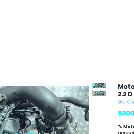
Moto
2.2 
SKU: SH
5200
🔧 Mot
150cv 