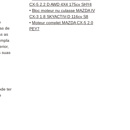
rastre
CX-5 2.2 D AWD 4X4 175cv SHY4
Kuehne
•
Bloc moteur nu culasse MAZDA IV
✅ Aten
CX-3 1.8 SKYACTIV-D 116cv S8
e
respon
•
Moteur complet MAZDA CX-5 2.0
as de
PEY7
as as
📞
Prec
ampla
Conta
rior,
(Whats
 suas
a Sext
de ter
e