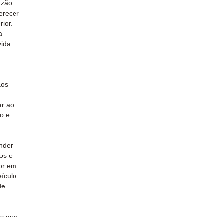
azão
erecer
ior.
a
vida
aos
ar ao
ão e
onder
os e
tor em
ículo.
de
s que