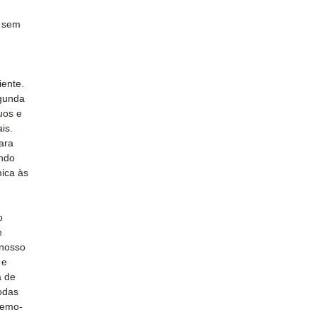
e sem
ente.
gunda
uos e
is.
ara
endo
mica às
o
e
 nosso
 e
a de
odas
temo-