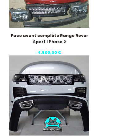
Face avant complète Range Rover
Sport I Phase 2
Pris
4.500,00 €