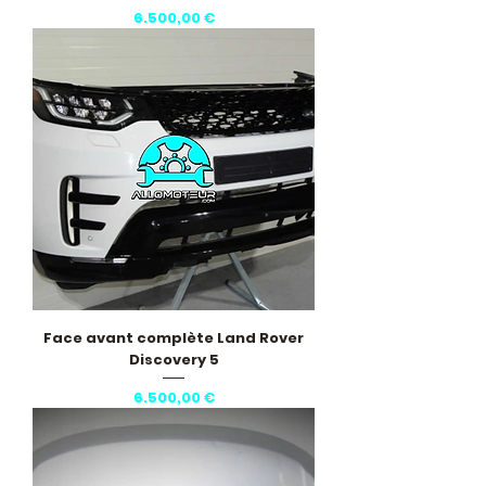
Pris
6.500,00 €
Face avant complète Land Rover
Discovery 5
Pris
6.500,00 €