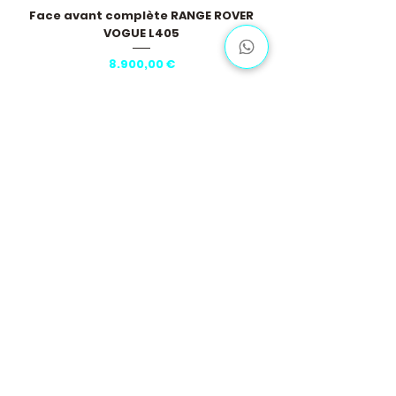
Face avant complète RANGE ROVER
VOGUE L405
Pris
8.900,00 €
Vis flere