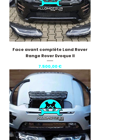
Face avant complète Land Rover
Range Rover Evoque II
Pris
7.500,00 €