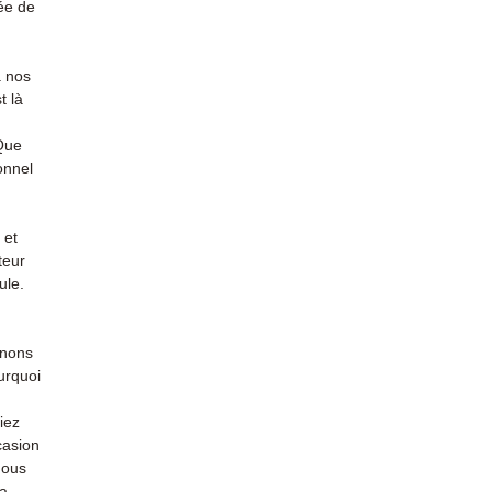
ée de
à nos
t là
 Que
onnel
 et
teur
ule.
enons
urquoi
iez
casion
nous
la