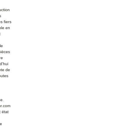
uction
s
s fiers
ble en
t
le
pièces
re
d'hui
ète de
outes
de.
ur.com
 état
de