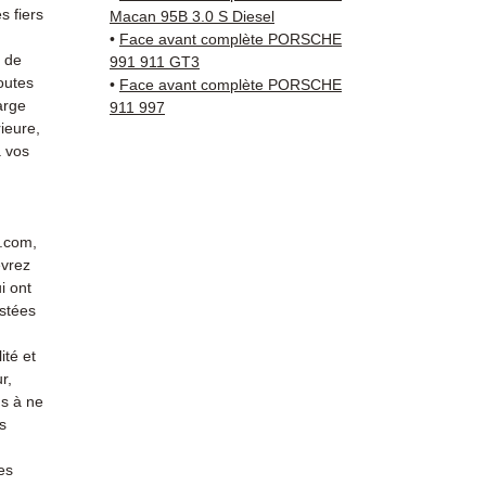
vérific
 fiers
Macan 95B 3.0 S Diesel
Livrais
•
Face avant complète PORSCHE
5 à 7 
s de
991 911 GT3
outes
métrop
•
Face avant complète PORSCHE
arge
911 997
sur pa
ieure,
en Eur
 vos
Allema
Bas, P
3 mois
profes
r.com,
Contac
evrez
(Whats
i ont
conta
stées
ité et
r,
s à ne
s
es