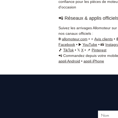
confiance pour les pièces de moteu
d'occasion
📲 Réseaux & applis officiel
Suivez les arrivages Allomoteur sur
nos canaux officiels :
🌐
allomoteur.com
• ⭐
Avis clients
• 
Facebook
• ▶️
YouTube
• 📸
Instag
🎵
TikTok
• 𝕏
X
• 📌
Pinterest
📲 Commandez depuis votre mobile
appli Android
•
appli iPhone