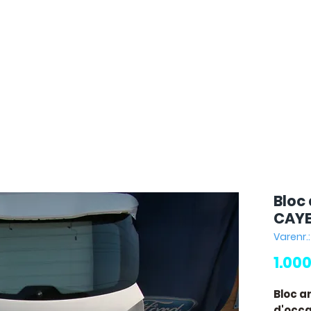
Bloc
CAYE
Varenr.
1.00
Bloc a
d'occas