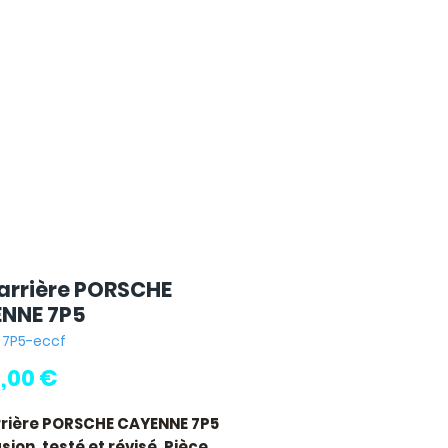
 arrière PORSCHE
NNE 7P5
: 7P5-eccf
Pris
0,00 €
rrière PORSCHE CAYENNE 7P5
ion, testé et révisé. Pièce