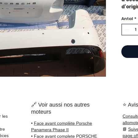
d'orig
Caract
Antal
*
Kilo
Mar
État 
ava
Gara
Quand 
Porsch
usure 
une pi
la sol
Compat
vérifi
🔗 Voir aussi nos autres
⭐ Avis
sur vo
moteurs
direct
 les
Consult
Porsch
allomot
•
Face avant complète Porsche
reste 
tre
📘
Suiv
Panamera Phase II
+33 6 3
ièces
page of
•
Face avant complete PORSCHE