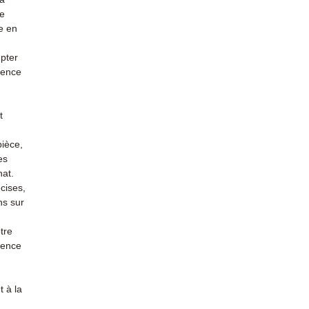
re
e en
mpter
ience
t
pièce,
es
hat.
cises,
ns sur
tre
rience
 à la