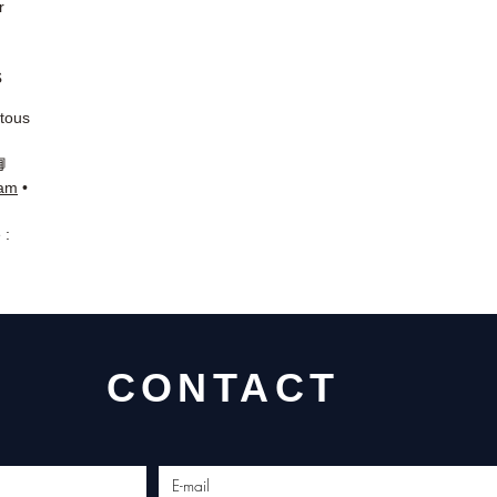
r
s
 tous
📘
ram
•
 :
CONTACT