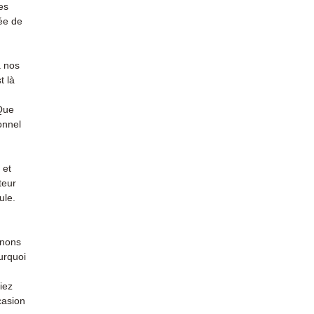
profes
es
Contac
ée de
(Whats
conta
à nos
t là
 Que
onnel
 et
teur
ule.
enons
urquoi
iez
casion