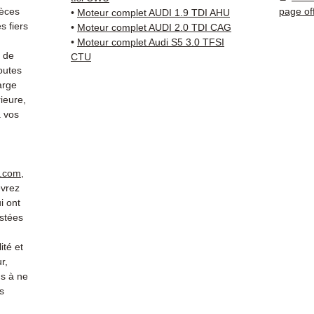
simple
ièces
page of
•
Moteur complet AUDI 1.9 TDI AHU
supéri
 fiers
•
Moteur complet AUDI 2.0 TDI CAG
standa
•
Moteur complet Audi S5 3.0 TFSI
s de
Compat
CTU
outes
vérifi
arge
sur vo
ieure,
direct
 vos
Audi. 
reste 
+33 6 3
vérific
r.com
,
Livrais
evrez
5 à 7 
i ont
métrop
stées
sur pa
ité et
en Eur
r,
Allema
s à ne
Bas, P
s
3 mois