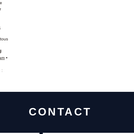
de
r
s
 tous
📘
ram
•
 :
CONTACT