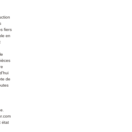
uction
s
s fiers
ble en
t
le
pièces
re
d'hui
ète de
outes
de.
ur.com
 état