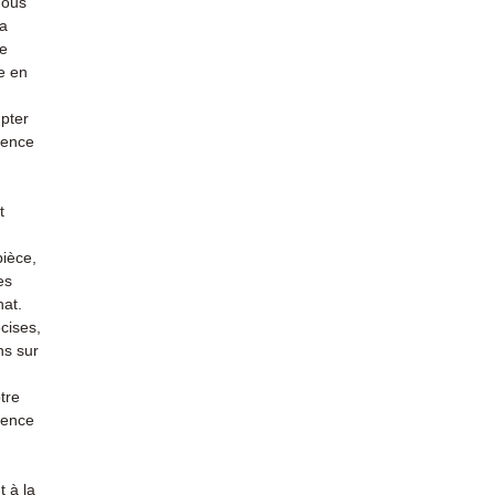
nous
la
re
e en
mpter
ience
t
pièce,
es
hat.
cises,
ns sur
tre
rience
 à la