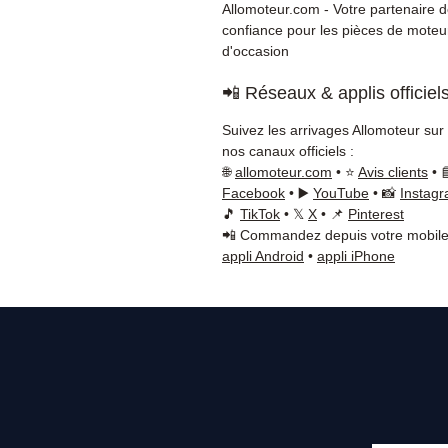
Allomoteur.com - Votre partenaire 
confiance pour les pièces de moteu
d'occasion
📲 Réseaux & applis officiel
Suivez les arrivages Allomoteur sur
nos canaux officiels :
🌐
allomoteur.com
• ⭐
Avis clients
• 
Facebook
• ▶️
YouTube
• 📸
Instag
🎵
TikTok
• 𝕏
X
• 📌
Pinterest
📲 Commandez depuis votre mobile
appli Android
•
appli iPhone