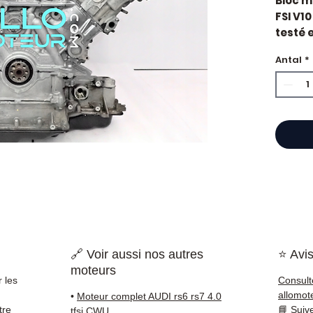
Bloc m
FSI V1
testé e
constr
Antal
*
dévelo
Motori
Caract
Kilo
Mar
Cyli
Puis
Car
État 
ava
Gara
Quand
🔗 Voir aussi nos autres
⭐ Avis
?
Casse
moteurs
impor
 les
Consult
d'huil
allomot
•
Moteur complet AUDI rs6 rs7 4.0
voyan
tre
📘
Suiv
tfsi CWU