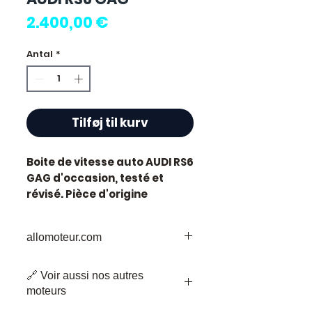
Pris
2.400,00 €
Antal
*
Tilføj til kurv
Boite de vitesse auto AUDI RS6
GAG
d'occasion, testé et
révisé. Pièce d'origine
constructeur Audi.
Caractéristiques techniques
allomoteur.com
:
Kilométrage :
61 000 km
Votre
Destination
de Confiance pour
Marque :
Audi
🔗 Voir aussi nos autres
les Pièces de Moteur d'Occasion
État :
Occasion testée,
moteurs
Bienvenue chez Allomoteur.com,
contrôlée avant expédition
votre destination de confiance pour